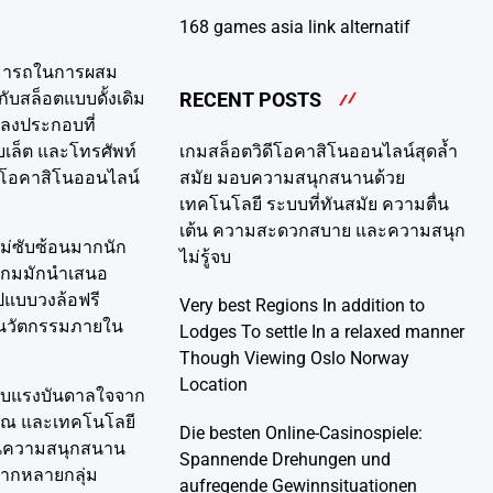
168 games asia link alternatif
สามารถในการผสม
ับสล็อตแบบดั้งเดิม
RECENT POSTS
ลงประกอบที่
เกมสล็อตวิดีโอคาสิโนออนไลน์สุดล้ำ
บเล็ต และโทรศัพท์
สมัย มอบความสนุกสนานด้วย
ดีโอคาสิโนออนไลน์
เทคโนโลยี ระบบที่ทันสมัย ​​ความตื่น
เต้น ความสะดวกสบาย และความสนุก
ไม่ซับซ้อนมากนัก
ไม่รู้จบ
นาเกมมักนำเสนอ
ูปแบบวงล้อฟรี
Very best Regions In addition to
 นวัตกรรมภายใน
Lodges To settle In a relaxed manner
Though Viewing Oslo Norway
Location
้รับแรงบันดาลใจจาก
าณ และเทคโนโลยี
Die besten Online-Casinospiele:
น้นความสนุกสนาน
Spannende Drehungen und
ลากหลายกลุ่ม
aufregende Gewinnsituationen