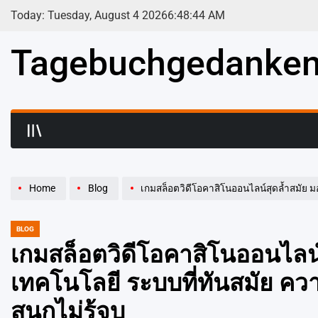
Skip
Today: Tuesday, August 4 2026
6
:
48
:
45
AM
to
content
Tagebuchgedanke
Home
Blog
เกมสล็อตวิดีโอคาสิโนออนไลน์สุดล้ำสมัย มอบความสนุกสนานด้วยเทคโนโลยี ระบบท
BLOG
POSTED
IN
เกมสล็อตวิดีโอคาสิโนออนไลน
เทคโนโลยี ระบบที่ทันสมัย ​
สนุกไม่รู้จบ