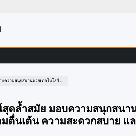
n
ี่ทันสมัย ​​ความตื่นเต้น ความสะดวกสบาย และความสนุกไม่รู้จบ
์สุดล้ำสมัย มอบความสนุกสนาน
​ความตื่นเต้น ความสะดวกสบาย 