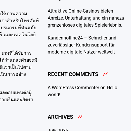
Attraktive Online-Casinos bieten
ฒนาใช้ภาพความ
Anreize, Unterhaltung und ein nahezu
แต่งสำหรับโทรศัพท์
grenzenloses digitales Spielerlebnis.
โปรแกรมที่ทันสมัย
ดเร็วและเทคโนโลยี
Kundenhotline24 – Schneller und
zuverlässiger Kundensupport für
moderne digitale Nutzer weltweit
 เกมที่ได้รับการ
ได้ว่าแต่ละฝ่ายจะมี
ันว่าเป็นไปตาม
RECENT COMMENTS
เนินการอย่าง
A WordPress Commenter
on
Hello
าผลตอบแทนต่อผู้
world!
จ่ายเงินและอัตรา
ARCHIVES
July 2026