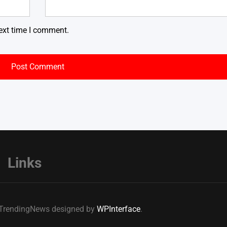
ext time I comment.
Links
e TrendingNews designed by
WPInterface
.