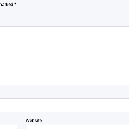
 marked
*
Website